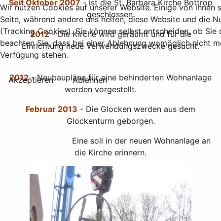
Seit Oktober 2007
- ist die St. Barbara Kirche Bottrop
Wir nutzen Cookies auf unserer Website. Einige von ihnen si
geschlossen.
Seite, während andere uns helfen, diese Website und die N
(Tracking Cookies). Sie können selbst entscheiden, ob Sie
2012
- Die Kirche wird geräumt und für die
beachten Sie, dass bei einer Ablehnung womöglich nicht meh
Einrichtung neue Verwendungszwecke gesucht.
Verfügung stehen.
2012
- Neubaupläne für eine behinderten Wohnanlage
Akzeptieren
Ablehnen
werden vorgestellt.
Februar 2013
- Die Glocken werden aus dem
Glockenturm geborgen.
Eine soll in der neuen Wohnanlage an
die Kirche erinnern.