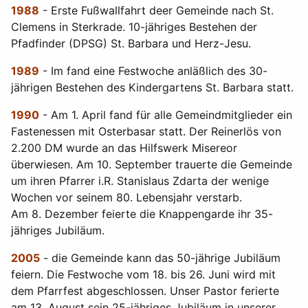
1988
- Erste Fußwallfahrt deer Gemeinde nach St.
Clemens in Sterkrade. 10-jähriges Bestehen der
Pfadfinder (DPSG) St. Barbara und Herz-Jesu.
1989
- Im fand eine Festwoche anläßlich des 30-
jährigen Bestehen des Kindergartens St. Barbara statt.
1990
- Am 1. April fand für alle Gemeindmitglieder ein
Fastenessen mit Osterbasar statt. Der Reinerlös von
2.200 DM wurde an das Hilfswerk Misereor
überwiesen. Am 10. September trauerte die Gemeinde
um ihren Pfarrer i.R. Stanislaus Zdarta der wenige
Wochen vor seinem 80. Lebensjahr verstarb.
Am 8. Dezember feierte die Knappengarde ihr 35-
jähriges Jubiläum.
2005
- die Gemeinde kann das 50-jährige Jubiläum
feiern. Die Festwoche vom 18. bis 26. Juni wird mit
dem Pfarrfest abgeschlossen. Unser Pastor ferierte
am 13. August sein 25-jähriges Jubiläum in unserer