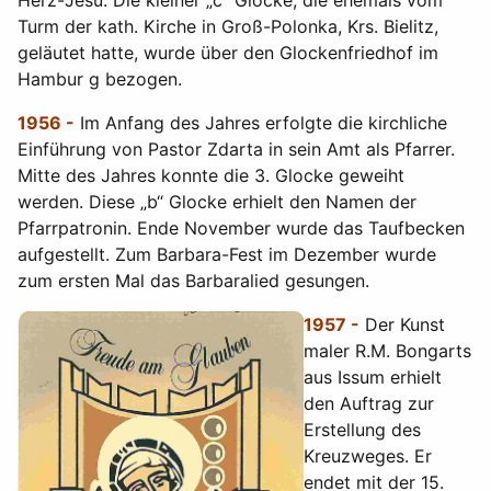
Herz-Jesu. Die kleiner „c“ Glocke, die ehemals vom
Turm der kath. Kirche in Groß-Polonka, Krs. Bielitz,
geläutet hatte, wurde über den Glockenfriedhof im
Hambur g bezogen.
1956 -
Im Anfang des Jahres erfolgte die kirchliche
Einführung von Pastor Zdarta in sein Amt als Pfarrer.
Mitte des Jahres konnte die 3. Glocke geweiht
werden. Diese „b“ Glocke erhielt den Namen der
Pfarrpatronin. Ende November wurde das Taufbecken
aufgestellt. Zum Barbara-Fest im Dezember wurde
zum ersten Mal das Barbaralied gesungen.
1957 -
Der Kunst
maler R.M. Bongarts
aus Issum erhielt
den Auftrag zur
Erstellung des
Kreuzweges. Er
endet mit der 15.