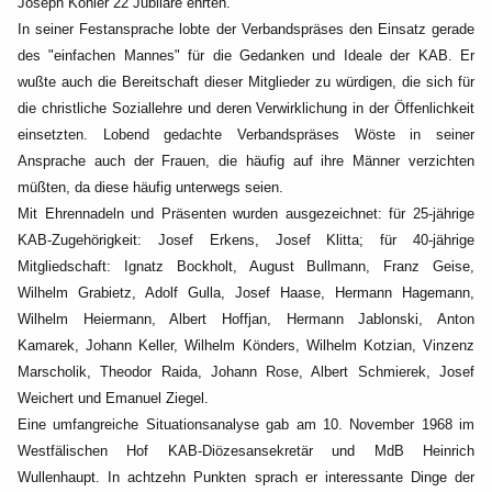
Joseph Köhler 22 Jubilare ehrten.
In seiner Festansprache lobte der Verbandspräses den Einsatz gerade
des "einfachen Mannes" für
die Gedanken und Ideale der KAB. Er
wußte auch die Bereitschaft dieser Mitglieder zu würdigen, die
sich für
die christliche Soziallehre und deren Verwirklichung in der Öffenlichkeit
einsetzten. Lobend
gedachte Verbandspräses Wöste in seiner
Ansprache auch der Frauen, die häufig auf ihre Männer
verzichten
müßten, da diese häufig unterwegs seien.
Mit Ehrennadeln und Präsenten wurden ausgezeichnet: für 25-jährige
KAB-Zugehörigkeit: Josef
Erkens, Josef Klitta; für 40-jährige
Mitgliedschaft: Ignatz Bockholt, August Bullmann, Franz Geise,
Wilhelm Grabietz, Adolf Gulla, Josef Haase, Hermann Hagemann,
Wilhelm Heiermann, Albert Hoffjan,
Hermann Jablonski, Anton
Kamarek, Johann Keller, Wilhelm Könders, Wilhelm Kotzian, Vinzenz
Marscholik, Theodor Raida, Johann Rose, Albert Schmierek, Josef
Weichert und Emanuel Ziegel.
Eine umfangreiche Situationsanalyse gab am 10. November 1968 im
Westfälischen Hof
KAB-Diözesansekretär und MdB Heinrich
Wullenhaupt. In achtzehn Punkten sprach er interessante
Dinge der