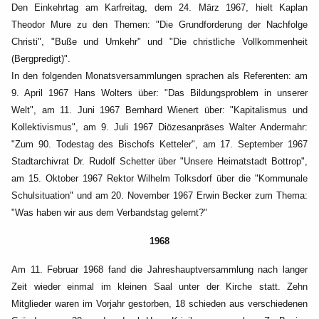
Den Einkehrtag am Karfreitag, dem 24. März 1967, hielt Kaplan
Theodor Mure zu den Themen: "Die
Grundforderung der Nachfolge
Christi", "Buße und Umkehr" und "Die christliche Vollkommenheit
(Bergpredigt)".
In den folgenden Monatsversammlungen sprachen als Referenten: am
9. April 1967 Hans Wolters
über: "Das Bildungsproblem in unserer
Welt", am 11. Juni 1967 Bernhard Wienert über: "Kapitalismus
und
Kollektivismus", am 9. Juli 1967 Diözesanpräses Walter Andermahr:
"Zum 90. Todestag des
Bischofs Ketteler", am 17. September 1967
Stadtarchivrat Dr. Rudolf Schetter über "Unsere
Heimatstadt Bottrop",
am 15. Oktober 1967 Rektor Wilhelm Tolksdorf über die "Kommunale
Schulsituation" und am 20. November 1967 Erwin Becker zum Thema:
"Was haben wir aus dem
Verbandstag gelernt?"
1968
Am 11. Februar 1968 fand die Jahreshauptversammlung nach langer
Zeit wieder einmal im kleinen
Saal unter der Kirche statt. Zehn
Mitglieder waren im Vorjahr gestorben, 18 schieden aus
verschiedenen