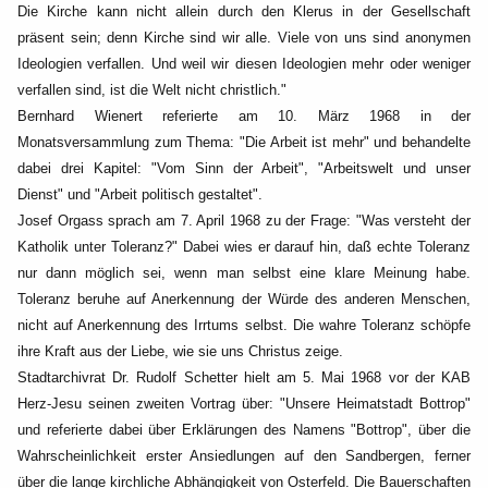
Die Kirche kann nicht allein durch den Klerus in der Gesellschaft
präsent sein; denn Kirche sind wir
alle. Viele von uns sind anonymen
Ideologien verfallen. Und weil wir diesen Ideologien mehr oder
weniger
verfallen sind, ist die Welt nicht christlich."
Bernhard Wienert referierte am 10. März 1968 in der
Monatsversammlung zum Thema: "Die Arbeit ist
mehr" und behandelte
dabei drei Kapitel: "Vom Sinn der Arbeit", "Arbeitswelt und unser
Dienst" und
"Arbeit politisch gestaltet".
Josef Orgass sprach am 7. April 1968 zu der Frage: "Was versteht der
Katholik unter Toleranz?"
Dabei wies er darauf hin, daß echte Toleranz
nur dann möglich sei, wenn man selbst eine klare
Meinung habe.
Toleranz beruhe auf Anerkennung der Würde des anderen Menschen,
nicht auf
Anerkennung des Irrtums selbst. Die wahre Toleranz schöpfe
ihre Kraft aus der Liebe, wie sie uns
Christus zeige.
Stadtarchivrat Dr. Rudolf Schetter hielt am 5. Mai 1968 vor der KAB
Herz-Jesu seinen zweiten Vortrag
über: "Unsere Heimatstadt Bottrop"
und referierte dabei über Erklärungen des Namens "Bottrop", über
die
Wahrscheinlichkeit erster Ansiedlungen auf den Sandbergen, ferner
über die lange kirchliche
Abhängigkeit von Osterfeld. Die Bauerschaften