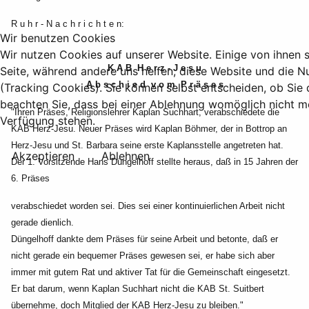
R u h r - N a c h r i c h t e n:
Wir benutzen Cookies
Wir nutzen Cookies auf unserer Website. Einige von ihnen si
K A B H e r z - J e s u
Seite, während andere uns helfen, diese Website und die N
A b s c h i e d v o m P r ä s e s
(Tracking Cookies). Sie können selbst entscheiden, ob Sie
beachten Sie, dass bei einer Ablehnung womöglich nicht meh
"Ihren Präses, Religionslehrer Kaplan Suchhart, verabschiedete die
Verfügung stehen.
KAB Herz-Jesu. Neuer Präses
wird Kaplan Böhmer, der in Bottrop an
Herz-Jesu und St. Barbara seine erste Kaplansstelle
angetreten hat.
Akzeptieren
Ablehnen
Der 1. Vorsitzende Hans Düngelhoff stellte heraus, daß in 15 Jahren der
6. Präses
verabschiedet worden
sei. Dies sei einer kontinuierlichen Arbeit nicht
gerade dienlich.
Düngelhoff dankte dem Präses für seine Arbeit und betonte, daß er
nicht gerade ein bequemer Präses
gewesen sei, er habe sich aber
immer mit gutem Rat und aktiver Tat für die Gemeinschaft eingesetzt.
Er bat darum, wenn Kaplan Suchhart nicht die KAB St. Suitbert
übernehme, doch Mitglied der KAB
Herz-Jesu zu bleiben."