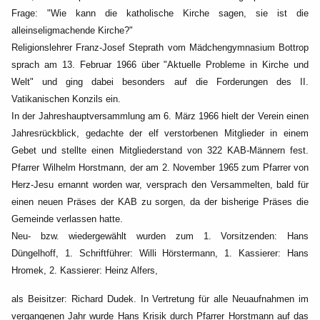
Frage: "Wie kann die katholische Kirche sagen, sie ist die
alleinseligmachende Kirche?"
Religionslehrer Franz-Josef Steprath vom Mädchengymnasium Bottrop
sprach am 13. Februar 1966
über "Aktuelle Probleme in Kirche und
Welt" und ging dabei besonders auf die Forderungen des II.
Vatikanischen Konzils ein.
In der Jahreshauptversammlung am 6. März 1966 hielt der Verein einen
Jahresrückblick, gedachte der
elf verstorbenen Mitglieder in einem
Gebet und stellte einen Mitgliederstand von 322 KAB-Männern
fest.
Pfarrer Wilhelm Horstmann, der am 2. November 1965 zum Pfarrer von
Herz-Jesu ernannt worden
war, versprach den Versammelten, bald für
einen neuen Präses der KAB zu sorgen, da der bisherige
Präses die
Gemeinde verlassen hatte.
Neu- bzw. wiedergewählt wurden zum 1. Vorsitzenden: Hans
Düngelhoff, 1. Schriftführer: Willi Hörstermann, 1. Kassierer: Hans
Hromek, 2. Kassierer: Heinz Alfers,
als Beisitzer: Richard Dudek. In Vertretung für alle Neuaufnahmen im
vergangenen Jahr wurde Hans
Krisik durch Pfarrer Horstmann auf das