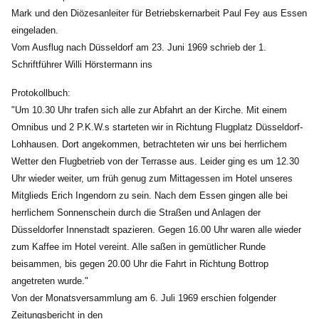
Mark und den Diözesanleiter für Betriebskernarbeit Paul Fey aus Essen
eingeladen.
Vom Ausflug nach Düsseldorf am 23. Juni 1969 schrieb der 1.
Schriftführer Willi Hörstermann ins
Protokollbuch:
"Um 10.30 Uhr trafen sich alle zur Abfahrt an der Kirche. Mit einem
Omnibus und 2 P.K.W.s starteten
wir in Richtung Flugplatz Düsseldorf-
Lohhausen. Dort angekommen, betrachteten wir uns bei
herrlichem
Wetter den Flugbetrieb von der Terrasse aus. Leider ging es um 12.30
Uhr wieder weiter,
um früh genug zum Mittagessen im Hotel unseres
Mitglieds Erich Ingendorn zu sein. Nach dem Essen
gingen alle bei
herrlichem Sonnenschein durch die Straßen und Anlagen der
Düsseldorfer Innenstadt
spazieren. Gegen 16.00 Uhr waren alle wieder
zum Kaffee im Hotel vereint. Alle saßen in gemütlicher
Runde
beisammen, bis gegen 20.00 Uhr die Fahrt in Richtung Bottrop
angetreten wurde."
Von der Monatsversammlung am 6. Juli 1969 erschien folgender
Zeitungsbericht in den