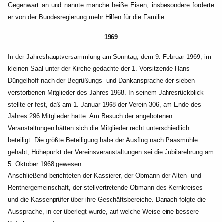
Gegenwart an und nannte manche heiße Eisen, insbesondere forderte
er von der
Bundesregierung mehr Hilfen für die Familie.
1969
In der Jahreshauptversammlung am Sonntag, dem 9. Februar 1969, im
kleinen Saal unter der Kirche
gedachte der 1. Vorsitzende Hans
Düngelhoff nach der Begrüßungs- und Dankansprache der sieben
verstorbenen Mitglieder des Jahres 1968. In seinem Jahresrückblick
stellte er fest, daß am 1. Januar
1968 der Verein 306, am Ende des
Jahres 296 Mitglieder hatte. Am Besuch der angebotenen
Veranstaltungen hätten sich die Mitglieder recht unterschiedlich
beteiligt. Die größte Beteiligung habe
der Ausflug nach Paasmühle
gehabt; Höhepunkt der Vereinsveranstaltungen sei die Jubilarehrung am
5. Oktober 1968 gewesen.
Anschließend berichteten der Kassierer, der Obmann der Alten- und
Rentnergemeinschaft, der
stellvertretende Obmann des Kernkreises
und die Kassenprüfer über ihre Geschäftsbereiche. Danach
folgte die
Aussprache, in der überlegt wurde, auf welche Weise eine bessere