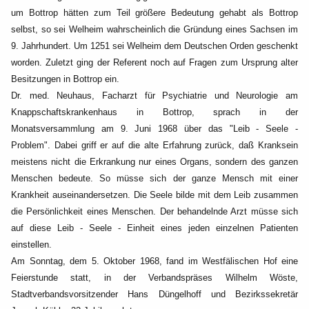
um Bottrop hätten zum Teil größere Bedeutung gehabt
als Bottrop
selbst, so sei Welheim wahrscheinlich die Gründung eines Sachsen im
9. Jahrhundert. Um
1251 sei Welheim dem Deutschen Orden geschenkt
worden. Zuletzt ging der Referent noch auf
Fragen zum Ursprung alter
Besitzungen in Bottrop ein.
Dr. med. Neuhaus, Facharzt für Psychiatrie und Neurologie am
Knappschaftskrankenhaus in Bottrop,
sprach in der
Monatsversammlung am 9. Juni 1968 über das "Leib - Seele -
Problem". Dabei griff er
auf die alte Erfahrung zurück, daß Kranksein
meistens nicht die Erkrankung nur eines Organs, sondern
des ganzen
Menschen bedeute. So müsse sich der ganze Mensch mit einer
Krankheit
auseinandersetzen. Die Seele bilde mit dem Leib zusammen
die Persönlichkeit eines Menschen. Der
behandelnde Arzt müsse sich
auf diese Leib - Seele - Einheit eines jeden einzelnen Patienten
einstellen.
Am Sonntag, dem 5. Oktober 1968, fand im Westfälischen Hof eine
Feierstunde statt, in der
Verbandspräses Wilhelm Wöste,
Stadtverbandsvorsitzender Hans Düngelhoff und Bezirkssekretär