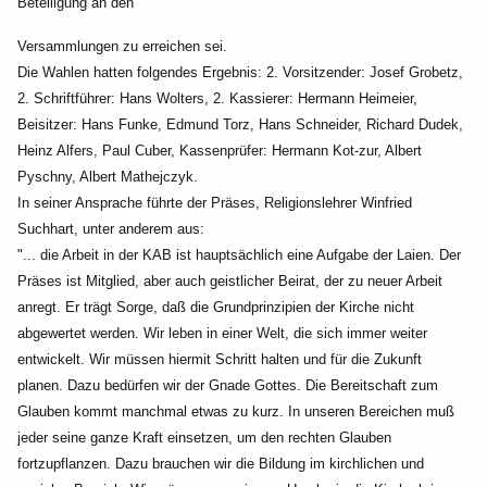
Beteiligung an den
Versammlungen zu erreichen sei.
Die Wahlen hatten folgendes Ergebnis: 2. Vorsitzender: Josef Grobetz,
2. Schriftführer: Hans Wolters,
2. Kassierer: Hermann Heimeier,
Beisitzer: Hans Funke, Edmund Torz, Hans Schneider, Richard
Dudek,
Heinz Alfers, Paul Cuber, Kassenprüfer: Hermann Kot-zur, Albert
Pyschny, Albert Mathejczyk.
In seiner Ansprache führte der Präses, Religionslehrer Winfried
Suchhart, unter anderem aus:
"... die Arbeit in der KAB ist hauptsächlich eine Aufgabe der Laien. Der
Präses ist Mitglied, aber auch
geistlicher Beirat, der zu neuer Arbeit
anregt. Er trägt Sorge, daß die Grundprinzipien der Kirche nicht
abgewertet werden. Wir leben in einer Welt, die sich immer weiter
entwickelt. Wir müssen hiermit
Schritt halten und für die Zukunft
planen. Dazu bedürfen wir
der Gnade Gottes. Die Bereitschaft zum
Glauben kommt manchmal etwas zu kurz. In unseren
Bereichen muß
jeder seine ganze Kraft einsetzen, um den rechten Glauben
fortzupflanzen. Dazu
brauchen wir die Bildung im kirchlichen und