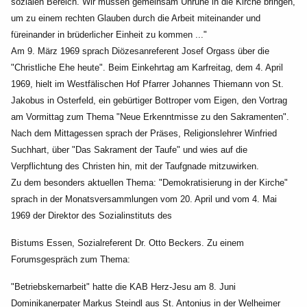
sozialen Bereich. Wir müssen gemeinsam Unruhe in die
Kirche bringen,
um zu einem rechten Glauben durch die Arbeit miteinander und
füreinander in
brüderlicher Einheit zu kommen ..."
Am 9. März 1969 sprach Diözesanreferent Josef Orgass über die
"Christliche Ehe heute". Beim
Einkehrtag am Karfreitag, dem 4. April
1969, hielt im Westfälischen Hof Pfarrer Johannes Thiemann
von St.
Jakobus in Osterfeld, ein gebürtiger Bottroper vom Eigen, den Vortrag
am Vormittag zum
Thema "Neue Erkenntmisse zu den Sakramenten".
Nach dem Mittagessen sprach der Präses,
Religionslehrer Winfried
Suchhart, über "Das Sakrament der Taufe" und wies auf die
Verpflichtung des
Christen hin, mit der Taufgnade mitzuwirken.
Zu dem besonders aktuellen Thema: "Demokratisierung in der Kirche"
sprach in der
Monatsversammlungen vom 20. April und vom 4. Mai
1969 der Direktor des Sozialinstituts des
Bistums Essen, Sozialreferent Dr. Otto Beckers. Zu einem
Forumsgespräch zum Thema:
"Betriebskernarbeit" hatte die KAB Herz-Jesu am 8. Juni
Dominikanerpater Markus Steindl aus St.
Antonius in der Welheimer