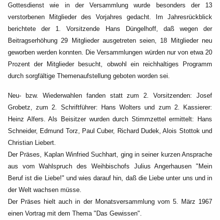
Gottesdienst wie in der Versammlung wurde besonders der 13
verstorbenen Mitglieder des Vorjahres gedacht. Im Jahresrückblick
berichtete der 1. Vorsitzende Hans
Düngelhoff, daß wegen der
Beitragserhöhung 29 Mitglieder ausgetreten seien, 18 Mitglieder neu
geworben werden konnten. Die Versammlungen würden nur von etwa 20
Prozent der Mitglieder
besucht, obwohl ein reichhaltiges Programm
durch sorgfältige Themenaufstellung geboten worden sei.
Neu- bzw. Wiederwahlen fanden statt zum 2. Vorsitzenden: Josef
Grobetz, zum 2. Schriftführer: Hans
Wolters und zum 2. Kassierer:
Heinz Alfers. Als Beisitzer wurden durch Stimmzettel ermittelt: Hans
Schneider, Edmund Torz, Paul Cuber, Richard Dudek, Alois Stottok und
Christian Liebert.
Der Präses, Kaplan Winfried Suchhart, ging in seiner kurzen Ansprache
aus vom Wahlspruch des
Weihbischofs Julius Angerhausen "Mein
Beruf ist die Liebe!" und wies darauf hin, daß die Liebe unter
uns und in
der Welt wachsen müsse.
Der Präses hielt auch in der Monatsversammlung vom 5. März 1967
einen Vortrag mit dem Thema
"Das Gewissen".