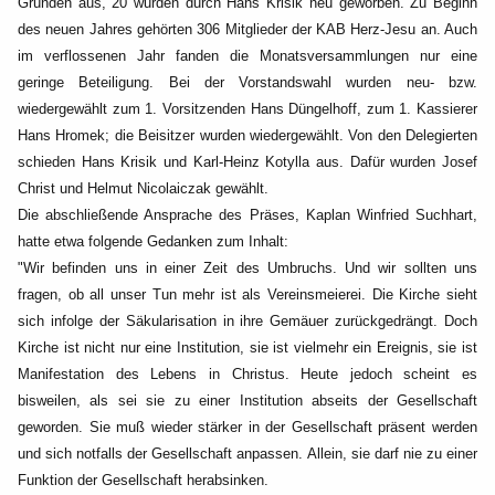
Gründen aus, 20 wurden durch Hans Krisik neu geworben. Zu Beginn
des neuen Jahres
gehörten 306 Mitglieder der KAB Herz-Jesu an. Auch
im verflossenen Jahr fanden die
Monatsversammlungen nur eine
geringe Beteiligung. Bei der Vorstandswahl wurden neu- bzw.
wiedergewählt zum 1. Vorsitzenden Hans Düngelhoff, zum 1. Kassierer
Hans Hromek; die Beisitzer
wurden wiedergewählt. Von den Delegierten
schieden Hans Krisik und Karl-Heinz Kotylla aus. Dafür
wurden Josef
Christ und Helmut Nicolaiczak gewählt.
Die abschließende Ansprache des Präses, Kaplan Winfried Suchhart,
hatte etwa folgende Gedanken
zum Inhalt:
"Wir befinden uns in einer Zeit des Umbruchs. Und wir sollten uns
fragen, ob all unser Tun mehr ist als
Vereinsmeierei. Die Kirche sieht
sich infolge der Säkularisation in ihre Gemäuer zurückgedrängt.
Doch
Kirche ist nicht nur eine Institution, sie ist vielmehr ein Ereignis, sie ist
Manifestation des Lebens
in Christus. Heute jedoch scheint es
bisweilen, als sei
sie zu einer Institution abseits der Gesellschaft
geworden. Sie muß wieder stärker in der Gesellschaft
präsent werden
und sich notfalls der Gesellschaft anpassen. Allein, sie darf nie zu einer
Funktion der
Gesellschaft herabsinken.