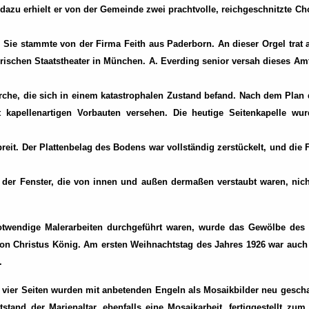
n, dazu erhielt er von der Gemeinde zwei prachtvolle, reichgeschnitzte 
 Sie stammte von der Firma Feith aus Paderborn. An dieser Orgel trat 
rischen Staatstheater in München. A. Everding senior versah dieses A
che, die sich in einem katastrophalen Zustand befand. Nach dem Plan d
kapellenartigen Vorbauten versehen. Die heutige Seitenkapelle wur
eit. Der Plattenbelag des Bodens war vollständig zerstückelt, und die
 der Fenster, die von innen und außen dermaßen verstaubt waren, nich
otwendige Malerarbeiten durchgeführt waren, wurde das Gewölbe des
on Christus König. Am ersten Weihnachtstag des Jahres 1926 war auch d
.
 vier Seiten wurden mit anbetenden Engeln als Mosaikbilder neu gescha
tstand der Marienaltar, ebenfalls eine Mosaikarbeit, fertiggestellt zu