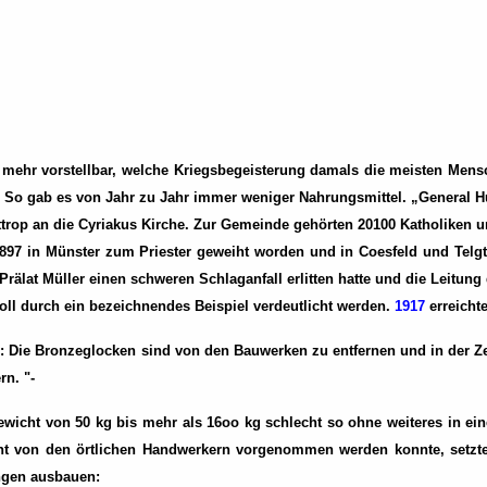
t mehr vorstellbar, welche Kriegsbegeisterung damals die meisten Mensc
. So gab es von Jahr zu Jahr immer weniger Nahrungsmittel. „General Hu
rop an die Cyriakus Kirche. Zur Gemeinde gehörten 20100 Katholiken u
97 in Münster zum Priester geweiht worden und in Coesfeld und Telgt
 Prälat Müller einen schweren Schlaganfall erlitten hatte und die Leitu
soll durch ein bezeichnendes Beispiel verdeutlicht werden.
1917
erreicht
: Die Bronzeglocken sind von den Bauwerken zu entfernen und in der Ze
n. "-
ewicht von 50 kg bis mehr als 16oo kg schlecht so ohne weiteres in
ht von den örtlichen Handwerkern vorgenommen werden konnte, setzte
ungen ausbauen: