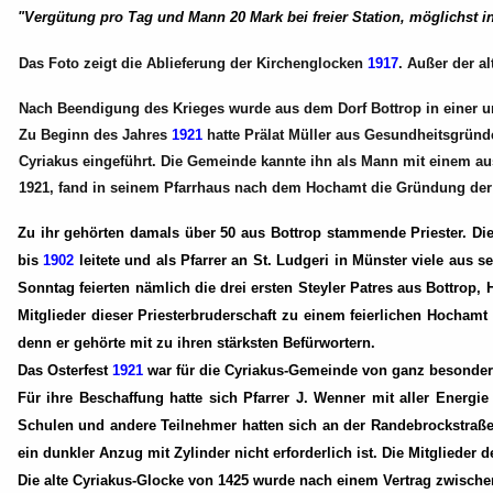
"Vergütung pro Tag und Mann 20 Mark bei freier Station, möglichst i
Das Foto zeigt die Ablieferung der Kirchenglocken
1917
. Außer der a
Nach Beendigung des Krieges wurde aus dem Dorf Bottrop in einer unru
Zu Beginn des Jahres
1921
hatte Prälat Müller aus Gesundheitsgründe
Cyriakus eingeführt. Die Gemeinde kannte ihn als Mann mit einem aus
1921, fand in seinem Pfarrhaus nach dem Hochamt die Gründung der 
Zu ihr gehörten damals über 50 aus Bottrop stammende Priester. Die 
bis
1902
leitete und als Pfarrer an St. Ludgeri in Münster viele a
Sonntag feierten nämlich die drei ersten Steyler Patres aus Bottrop
Mitglieder dieser Priesterbruderschaft zu einem feierlichen Hochamt
denn er gehörte mit zu ihren stärksten Befürwortern.
Das Osterfest
1921
war für die Cyriakus-Gemeinde von ganz besondere
Für ihre Beschaffung hatte sich Pfarrer J. Wenner mit aller Energi
Schulen und andere Teilnehmer hatten sich an der Randebrockstraße 
ein dunkler Anzug mit Zylinder nicht erforderlich ist. Die Mitglied
Die alte Cyriakus-Glocke von 1425 wurde nach einem Vertrag zwische