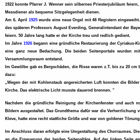
1922 konnte Pfarrer J. Wenner sein silbernes Priesterjubiläum feier
Messdiener als bequeme Sitzgelegenheit dienen.
Am 6. April
1925
wurde eine neue Orgel mit 48 Registern eingeweiht.
des späteren Professors August Everding, Generalintendant der Baye
feiern. 50 Jahre lang hatte er der Kirche treu und redlich gedient.
Im Jahre
1926
begann eine gründliche Restaurierung der Cyriakus-Kir
eine ganz neue Bedachung. Die beiden Seitenportale wurden mit 
Versammlungsraum entstand.
Im Gewölbe gab es Bergschäden, die Risse waren z.T. bis zu 20 cm br
dazu:
„Wegen der mit Kohlenstaub angereicherten Luft konnten die Bilder
Kirche. Das elektrische Licht musste dauernd brennen. "
Nachdem die gründliche Reinigung der Kirchenfenster und auch n
Bildern ausgestaltet. Das Grundthema dafür war die Verherrlichung v
Kleve, hatte eine recht stattliche Größe und war von goldener Tönung
Im Anschluss daran erfolgte eine Umgestaltung des Chorraumes. Die
an die Erneuerung der beiden Seitenaltäre. Auf der linken Seite en