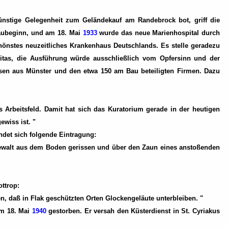
ünstige Gelegenheit zum Geländekauf am Randebrock bot, griff die
ubeginn, und am 18. Mai
1933
wurde das neue Marienhospital durch
chönstes neuzeitliches Krankenhaus Deutschlands. Es stelle geradezu
ritas, die Ausführung würde ausschließlich vom Opfersinn und der
ssen aus Münster und den etwa 150 am Bau beteiligten Firmen. Dazu
 Arbeitsfeld. Damit hat sich das Kuratorium gerade in der heutigen
ewiss ist. "
indet sich folgende Eintragung:
Gewalt aus dem Boden gerissen und über den Zaun eines anstoßenden
ttrop:
n, daß in Flak geschützten Orten Glockengeläute unterbleiben. "
am 18. Mai
1940
gestorben. Er versah den Küsterdienst in St. Cyriakus