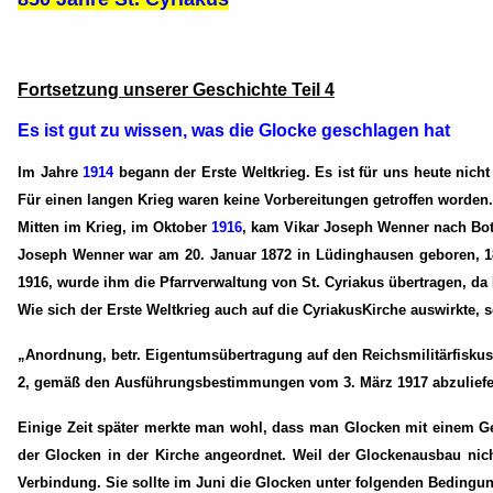
Fortsetzung unserer Geschichte Teil 4
Es ist gut zu wissen, was die Glocke geschlagen hat
Im Jahre
1914
begann der Erste Weltkrieg. Es ist für uns heute nich
Für einen langen Krieg waren keine Vorbereitungen getroffen worden
Mitten im Krieg, im Oktober
1916
, kam Vikar Joseph Wenner nach Bott
Joseph Wenner war am 20. Januar 1872 in Lüdinghausen geboren, 18
1916, wurde ihm die Pfarrverwaltung von St. Cyriakus übertragen, da
Wie sich der Erste Weltkrieg auch auf die CyriakusKirche auswirkte, 
„Anordnung, betr. Eigentumsübertragung auf den Reichsmilitärfiskus
2, gemäß den Ausführungsbestimmungen vom 3. März 1917 abzuliefer
Einige Zeit später merkte man wohl, dass man Glocken mit einem G
der Glocken in der Kirche angeordnet. Weil der Glockenausbau nic
Verbindung. Sie sollte im Juni die Glocken unter folgenden Beding