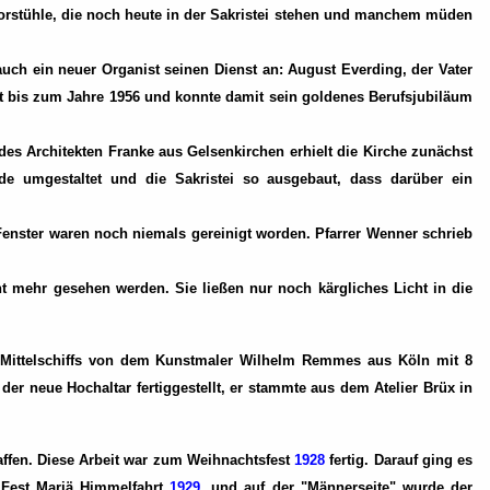
Chorstühle, die noch heute in der Sakristei stehen und manchem müden
auch ein neuer Organist seinen Dienst an: August Everding, der Vater
mt bis zum Jahre 1956 und konnte damit sein goldenes Berufsjubiläum
es Architekten Franke aus Gelsenkirchen erhielt die Kirche zunächst
de umgestaltet und die Sakristei so ausgebaut, dass darüber ein
 Fenster waren noch niemals gereinigt worden. Pfarrer Wenner schrieb
t mehr gesehen werden. Sie ließen nur noch kärgliches Licht in die
 Mittelschiffs von dem Kunstmaler Wilhelm Remmes aus Köln mit 8
er neue Hochaltar fertiggestellt, er stammte aus dem Atelier Brüx in
ffen. Diese Arbeit war zum Weihnachtsfest
1928
fertig. Darauf ging es
m Fest Mariä Himmelfahrt
1929
, und auf der "Männerseite" wurde der