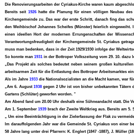
Die Renovierungsarbeiten der Cyriakus-Kirche waren kaum abgeschlos
Bereits seit
1926
hatte die Planung für einen völligen Neubau des 
Kirchengemeinde zu. Das war der erste Schritt, danach fing das sc
den Weihbischof Johannes Scheifes (Münster) feierlich eingeweiht. 
einen ideellen Hort der modernen Errungenschaften der Wissensch
Verantwortungsfreudigkeit der Kirchengemeinde St. Cyriakus getra
muss man bedenken, dass in der Zeit 1929/1930 infolge der Weltwirtsc
So konnte man
1931
in der Bottroper Volkszeitung vom 29. 10. dazu l
„Das Projekt als solches bedeutet neben seinem großen kulturellen
arbeitsarmen Zeit für die Entlastung des Bottroper Arbeitsmarktes ei
Als im Jahre
1933
die Nationalsozialisten an die Macht kamen, war für
„Am 6. August
1938
gegen 2 Uhr ist von bisher unbekannten Tätern 
Gartens (Schlüter) geworfen worden. "
Am Abend fand um 20.00 Uhr deshalb eine Sühneandacht statt. Die Ver
Am 1. September
1939
brach der Zweite Weltkrieg aus. Bereits am 5.
„ Um eine Beeinträchtigung in der Zielerfassung der Flak zu vermeid
Im darauffolgenden Jahr war die Gemeinde St. Cyriakus von einer be
58 Jahre lang unter drei Pfarrern: K. Englert (1847 -1887), J. Müller (1