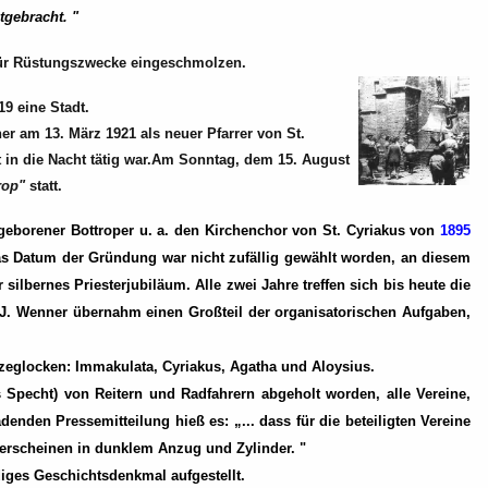
tgebracht. "
n für Rüstungszwecke eingeschmolzen.
9 eine Stadt.
er am 13. März 1921 als neuer Pfarrer von St.
t in die Nacht tätig war.Am Sonntag, dem 15. August
trop"
statt.
 geborener Bottroper u. a. den Kirchenchor von St. Cyriakus von
1895
Das Datum der Gründung war nicht zufällig gewählt worden, an diesem
lbernes Priesterjubiläum. Alle zwei Jahre treffen sich bis heute die
er J. Wenner übernahm einen Großteil der organisatorischen Aufgaben,
zeglocken: Immakulata, Cyriakus, Agatha und Aloysius.
s Specht) von Reitern und Radfahrern abgeholt worden, alle Vereine,
den Pressemitteilung hieß es: „... dass für die beteiligten Vereine
n erscheinen in dunklem Anzug und Zylinder. "
iges Geschichtsdenkmal aufgestellt.