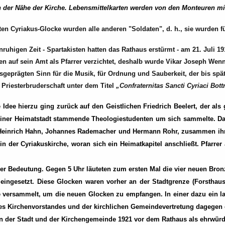
n der Nähe der Kirche. Lebensmittelkarten werden von den Monteuren mi
lten Cyriakus-Glocke wurden alle anderen "Soldaten", d. h., sie wurde
higen Zeit - Spartakisten hatten das Rathaus erstürmt - am 21. Juli 191
n auf sein Amt als Pfarrer verzichtet, deshalb wurde Vikar Joseph Wenn
geprägten Sinn für die Musik, für Ordnung und Sauberkeit, der bis spä
Priesterbruderschaft unter dem Titel
„Confraternitas Sancti Cyriaci Bot
Idee hierzu ging zurück auf den Geistlichen Friedrich Beelert, der als
us seiner Heimatstadt stammende Theologiestudenten um sich sammelte. 
, Heinrich Hahn, Johannes Rademacher und Hermann Rohr, zusammen ihr si
 in der Cyriakuskirche, woran sich ein Heimatkapitel anschließt. Pfarr
r Bedeutung. Gegen 5 Uhr läuteten zum ersten Mal die vier neuen Bron
e eingesetzt. Diese Glocken waren vorher an der Stadtgrenze (Forsthau
versammelt, um die neuen Glocken zu empfangen. In einer dazu ein laden
er des Kirchenvorstandes und der kirchlichen Gemeindevertretung dagege
n der Stadt und der Kirchengemeinde 1921 vor dem Rathaus als ehrwürd