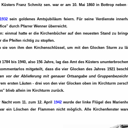
Küsters Franz Schmitz sen. war er am 10. Mai 1860 in Bottrop neben
1932
sein goldenes Amtsjubiläum feiern. Für seine Verdienste innerh
fice" durch Pfarrer Wenner überreicht.
: einmal hatte er die Kirchenbücher auf den neuesten Stand zu bring
 die Pfeifen richtig zu stopfen.
n sie von ihm den Kirchenschlüssel, um mit den Glocken Sturm zu lä
it 1784 bis 1940, also 156 Jahre, lag das Amt des Küsters ununterbroche
ommentarlos mitgeteilt, dass die vier Glocken des Jahres 1921 besch
ken vor der Ablieferung mit genauer Ortsangabe und Gruppenbezeichnu
rem ersten Läuten - drei von den vier Glocken oben im Kirchturm zersc
s" blieb allein im Kirchturm zurück.
er Nacht vom 11. zum 12. April
1942
wurde der linke Flügel des Marienho
r ein Löschen der Flammen nicht möglich. Alle Kirchenfenster ware