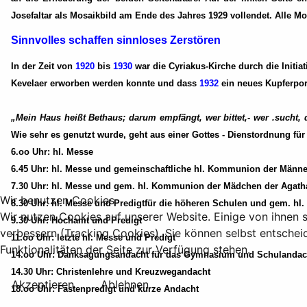
Josefaltar als Mosaikbild am Ende des Jahres 1929 vollendet. Alle M
Sinnvolles schaffen sinnloses Zerstören
In der Zeit von
1920
bis
1930
war die Cyriakus-Kirche durch die Initi
Kevelaer erworben werden konnte und dass
1932
ein neues Kupferport
„Mein Haus heißt Bethaus; darum empfängt, wer bittet,- wer .sucht, d
Wie sehr es genutzt wurde, geht aus einer Gottes - Dienstordnung fü
6.oo Uhr: hl. Messe
6.45 Uhr: hl. Messe und gemeinschaftliche hl. Kommunion der Männer
7.30 Uhr: hl. Messe und gem. hl. Kommunion der Mädchen der Agath
Wir benutzen Cookies
8.30 Uhr: hl. Messe und Predigtfür die höheren Schulen und gem. 
Wir nutzen Cookies auf unserer Website. Einige von ihnen s
9.30 Uhr: Hochamt und Predigt
verbessern (Tracking Cookies). Sie können selbst entschei
11.oo Uhr: letzte hl. Messe und Predigt
Funktionalitäten der Seite zur Verfügung stehen.
14.oo Uhr: Danksagungsandacht für das Gymnasium und Schulandac
14.30 Uhr: Christenlehre und Kreuzwegandacht
Akzeptieren
Ablehnen
18.oo Uhr: Fastenpredigt und kurze Andacht