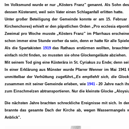
Im Volksmund wurde er nur „Kösters Franz" genannt. Als Sohn des 
dessen Küsteramt, weil sein Vater einen Schlaganfall erlitten hatte.
Unter großer Beteiligung der Gemeinde konnte er am 15. Februar
Kirchenchores) erhielt er den päpstlichen Orden „Pro ecclesia etponti
Zweimal pro Woche musste „Kösters Franz" im Pfarrhaus erscheinen
schon immer eine Stunde vorher da sein, denn er hatte für alle Spieler
Als die Spartakisten
1919
das Rathaus erstürmen wollten, brauchte
einfach nicht finden, so mussten sie ohne Glockengeläute abziehen.
Mit seinem Tod ging eine Küsterära in St. Cyriakus zu Ende; denn se
In einer Erklärung aus Münster wurde Pfarrer Wenner im Mai 1941 k
unmittelbar der Verhüttung zugeführt.
„Es empfiehlt sich, die Gloc
zusammen mit seiner Gemeinde erleben, wie
1941
- 20 Jahre nach ih
zum Einschmelzen abtransportieren. Nur die kleinste Glocke „Aloysiu
Die nächsten Jahre brachten schreckliche Ereignisse mit sich. In d
brannte das gesamte Dach der Kirche ab, wegen Wassermangels wa
Anblick".