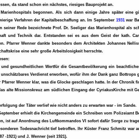
sen, da stand schon ein nächstes, riesiges Bauprojekt an.
Marienhospitals begonnen. Als sich dann einige Jahre später eine g
hwierige Verfahren der Kapitalbeschaffung an. Im September
1931
war Ba
In seiner Rede bezeichnete Prof. Dr. Seeliger das Marienhospital als s
aft und Technik dar. Entstanden sei es aus dem Geist der kath. Ca
gen. Pfarrer Wenner dankte besonders dem Architekten Johannes Nelli
haftskrise eine sehr große Arbeitslosigkeit herrschte.
esen:
 und gesundheitlichen Wertfür die Gesamtbevölkerung ein beachtliches
n unschätzbares Verdienst erworben, wofür ihm der Dank ganz Bottrops g
 Pfarrer Wenner klar, was die Glocke geschlagen hatte. In der Chronik f
das alte Missionskreuz am südlichen Eingang der CyriakusKirche mit 
folgung der Täter verlief wie nicht anders zu erwarten war - im Sande.
 September erhielt die Kirchengemeinde ein Schreiben vom Polizeiamt Bo
en, ist auf Anordnung des Luftkommandos VI sofort dafür Sorge zu trage
sonderen Todesnachricht tief betroffen. Ihr Küster Franz Schmitz war 
887 -1921) und J. Wenner (seit 1921).