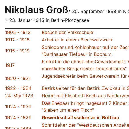
Nikolaus Groß
* 30. September 1898 in Ni
+ 23. Januar 1945 in Berlin-Plötzensee
1905 - 1912
Besuch der Volksschule
1912 - 1915
Arbeiter in einem Blechwalzwerk
Schlepper und Kohlenhauer auf der Zec
1915 - 1919
"Dahlhauser Tiefbau" in Bochum
Eintritt in die christliche Gewerkschaft
1917
christlicher Bergarbeiter Deutschlands"
Jugendsekretär beim Gewerkverein für
1920 - 1921
1922 - 1924
Bezirksleiter für den Bezirk Zwickau in
24. Mai 1923
Heirat mit Elisabeth Koch aus Niederwe
Das Ehepaar bringt insgesamt 7 Kinder 
1924 - 1939
"Sieben um einen Tisch"
1924 - 1926
Gewerkschaftssekretär in Bottrop
Schriftleiter der "Westdeutschen Arbeite
1927 - 1939