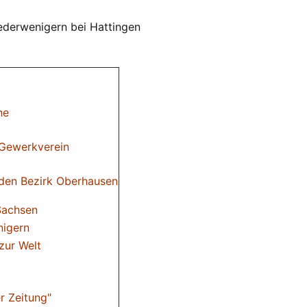
ederwenigern bei Hattingen
he
 "Gewerkverein
 den Bezirk Oberhausen
 Sachsen
nigern
zur Welt
r Zeitung"