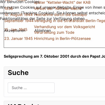
Wir benutzen Cookies
später "Ketteler-Wacht" der KAB
Wir nutzen Cookies auf unserer Website. Einige von ihnen s
1938
Verbot der "Ketteler-Wacht"
verbessern (Tracking Cookies). Sie können selbst entschei
12. August 1944
Festnahme durch die Gestapo
Funktionalitäten der Seite zur Verfügung stehen.
September 1944
Verlegung in die Strafanstalt Berlin-Tege
Verhandlung vor dem Volksgericht
15. Jan. 1945
Akzeptieren
Ablehnen
Verurteilung zum Tode
23. Januar 1945
Hinrichtung in Berlin-Plötzensee
Seligsprechung am 7. Oktober 2001 durch den Papst Jo
Suche
Suchen